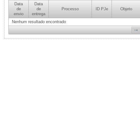
Data
Data
de
de
Processo
ID PJe
Objeto
envio
entrega
Nenhum resultado encontrado